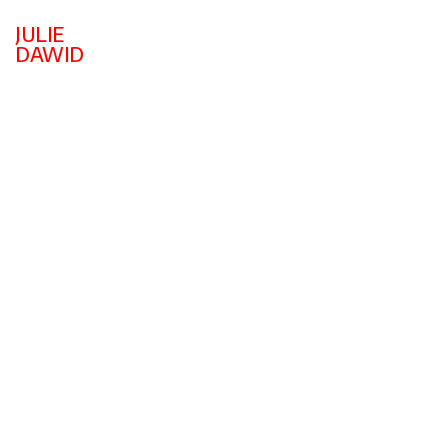
JULIE
DAWID
Te Poursuivre
Liporello